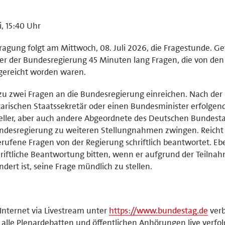
i, 15:40 Uhr
ragung folgt am Mittwoch, 08. Juli 2026, die Fragestunde. G
er der Bundesregierung 45 Minuten lang Fragen, die von den
ngereicht worden waren.
zu zwei Fragen an die Bundesregierung einreichen. Nach der
arischen Staatssekretär oder einen Bundesminister erfolgen
ller, aber auch andere Abgeordnete des Deutschen Bundest
undesregierung zu weiteren Stellungnahmen zwingen. Reicht 
erufene Fragen von der Regierung schriftlich beantwortet. Eb
hriftliche Beantwortung bitten, wenn er aufgrund der Teilna
dert ist, seine Frage mündlich zu stellen.
nternet via Livestream unter
https://www.bundestag.de
verb
lle Plenardebatten und öffentlichen Anhörungen live verfol