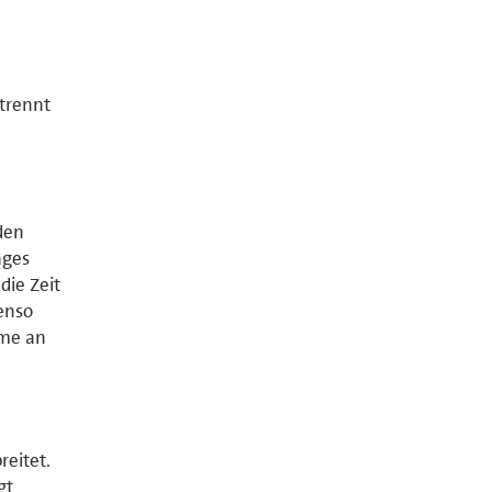
etrennt
den
ages
die Zeit
enso
hme an
reitet.
gt